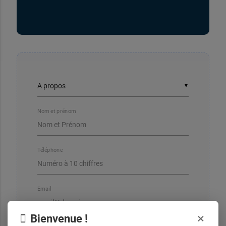
▼
Nom et prénom
Téléphone
Email
×
Bienvenue !