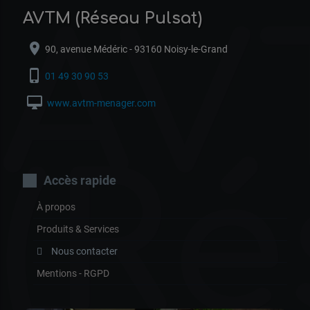
AV
AVTM (Réseau Pulsat)
location_on
90, avenue Médéric - 93160 Noisy-le-Grand
phone_iphone
01 49 30 90 53
desktop_mac
www.avtm-menager.com
(R
Accès rapide
À propos
Produits & Services
Nous contacter
Mentions - RGPD