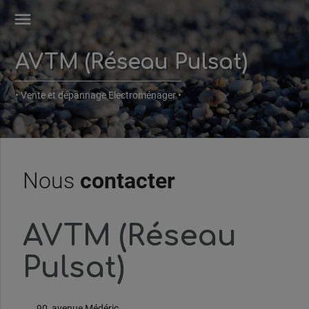
menu
AVTM (Réseau Pulsat)
• Vente et dépannage Electroménager •
Nous
contacter
AVTM (Réseau
Pulsat)
90, avenue Médéric