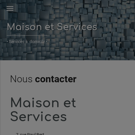
menu
Maison et Services
• Services à domicile •
Nous
contacter
Maison et
Services
7, rue Paul Bert