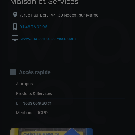
Ma
Maison et Services
location_on
7, rue Paul Bert - 94130 Nogent-sur-Marne
phone_iphone
01 48 76 92 95
desktop_mac
www.maison-et-services.com
et
Accès rapide
À propos
Produits & Services
Nous contacter
Mentions - RGPD