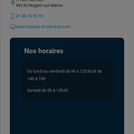
location_on
94130 Nogent-sur-Marne
phone_iphone
01 48 76 92 95
desktop_mac
www.maison-et-services.com
Nos horaires
Du lundi au vendredi de 9h à 12h30 et de
14h à 18h
Samedi de 9h à 12h30