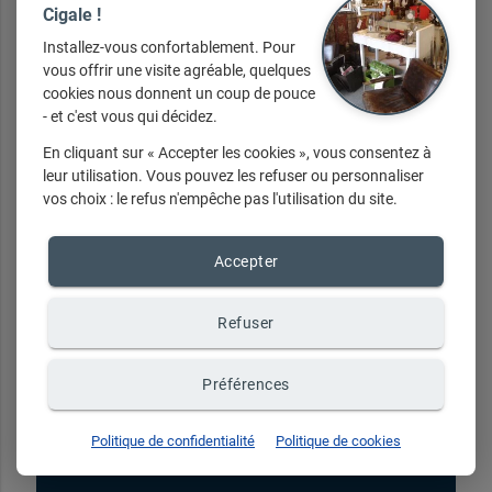
Cigale !
Installez-vous confortablement. Pour
vous offrir une visite agréable, quelques
Vous avez une question ?
cookies nous donnent un coup de pouce
- et c'est vous qui décidez.
contactez-nous ici
En cliquant sur « Accepter les cookies », vous consentez à
leur utilisation. Vous pouvez les refuser ou personnaliser
vos choix : le refus n'empêche pas l'utilisation du site.
Accepter
Nos horaires
Refuser
Du mardi au samedi de 9h à 13h et de 15h
Préférences
à 19h
Politique de confidentialité
Politique de cookies