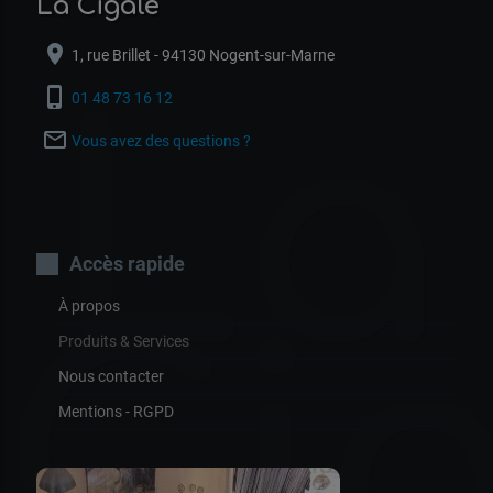
La Cigale
location_on
1, rue Brillet - 94130 Nogent-sur-Marne
La
phone_iphone
01 48 73 16 12
mail_outline
Vous avez des questions ?
Accès rapide
À propos
Ci
Produits & Services
Nous contacter
Mentions - RGPD