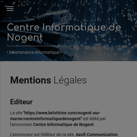
menu
Centre Informatique de
Nogent
• Maintenance informatique •
Mentions
Légales
Editeur
Le site
"https://www.kelvitrine.com/nogent-sur-
marne/centreinformatiquedenogent"
est édité par
l'annonceur
Centre Informatique de Nogent
.
L'annonceur est l'éditeur de ce site.
Axofi Communication