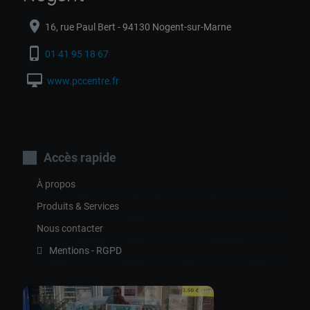
location_on
16, rue Paul Bert - 94130 Nogent-sur-Marne
In
phone_iphone
01 41 95 18 67
desktop_mac
www.pccentre.fr
Accès rapide
de
À propos
Produits & Services
Nous contacter
Mentions - RGPD