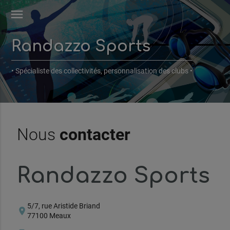
menu
Randazzo Sports
• Spécialiste des collectivités, personnalisation des clubs •
Nous
contacter
Randazzo Sports
5/7, rue Aristide Briand
location_on
77100 Meaux