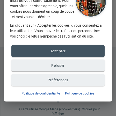
Installez-vous confortablement. Pour
vous offrir une visite agréable, quelques
cookies nous donnent un coup de pouce
- et c'est vous qui décidez.
Envoyer
En cliquant sur « Accepter les cookies », vous consentez à
leur utilisation. Vous pouvez les refuser ou personnaliser
vos choix : le refus n'empêche pas l'utilisation du site.
Accepter
Refuser
Préférences
Politique de confidentialité
Politique de cookies
place
La carte utilise Google Maps (cookies tiers). Cliquez pour
l'afficher.