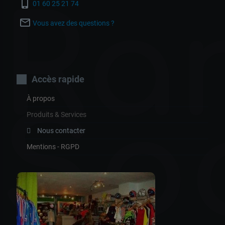
Ra
phone_iphone
01 60 25 21 74
mail_outline
Vous avez des questions ?
Accès rapide
À propos
Sp
Produits & Services
Nous contacter
Mentions - RGPD