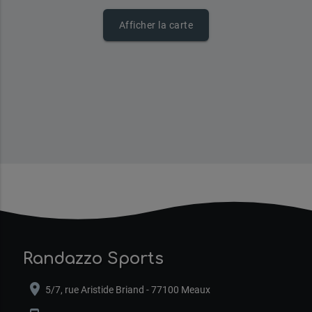
Afficher la carte
Randazzo Sports
location_on
5/7, rue Aristide Briand - 77100 Meaux