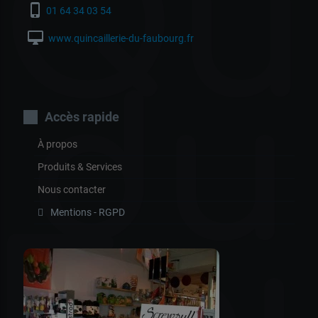
Qui
phone_iphone
01 64 34 03 54
desktop_mac
www.quincaillerie-du-faubourg.fr
du
Accès rapide
À propos
Produits & Services
Nous contacter
Mentions - RGPD