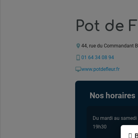
Pot de F
location_on
44, rue du Commandant B
phone_iphone
01 64 34 08 94
desktop_mac
www.potdefleur.fr
Nos horaires
Du mardi au samedi
19h30
B