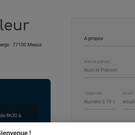
leur
erge
-
77100 Meaux
Nom et prénom
Téléphone
Email
 de 8h30 à
ienvenue !
Votre message