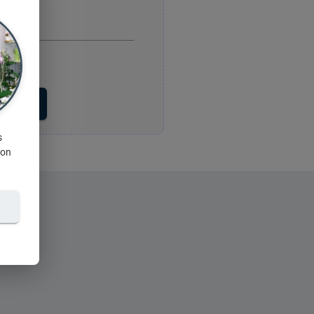
voyer
s
ion