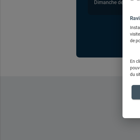
Dimanche de 9h à 1
Ravi
Insta
visit
de po
En cl
pouve
du si