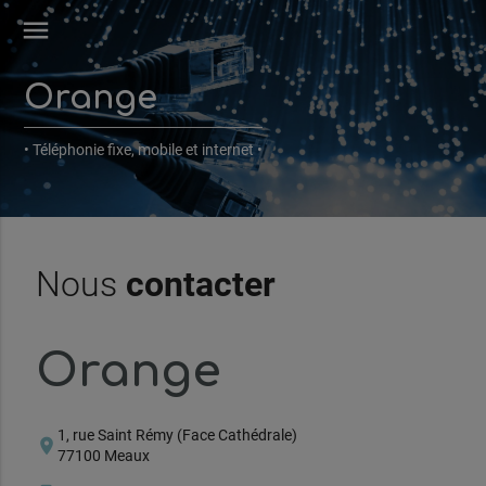
menu
Orange
• Téléphonie fixe, mobile et internet •
Nous
contacter
Orange
1, rue Saint Rémy (Face Cathédrale)
location_on
77100 Meaux