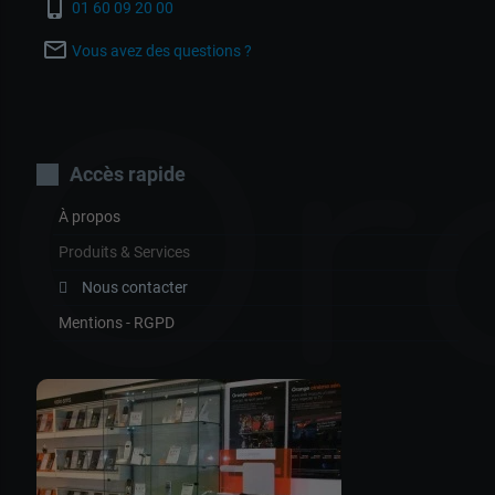
phone_iphone
01 60 09 20 00
mail_outline
Vous avez des questions ?
Or
Accès rapide
À propos
Produits & Services
Nous contacter
Mentions - RGPD