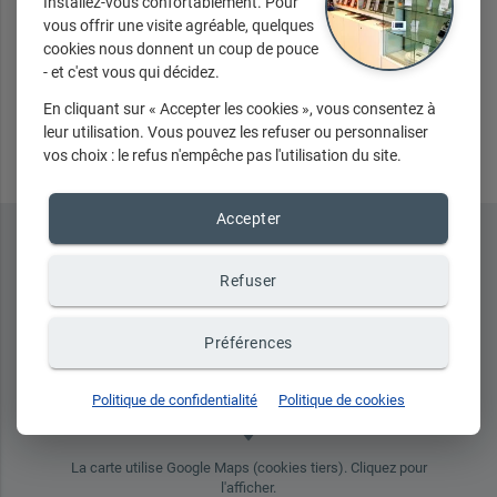
Installez-vous confortablement. Pour
vous offrir une visite agréable, quelques
cookies nous donnent un coup de pouce
- et c'est vous qui décidez.
Envoyer
En cliquant sur « Accepter les cookies », vous consentez à
leur utilisation. Vous pouvez les refuser ou personnaliser
vos choix : le refus n'empêche pas l'utilisation du site.
Accepter
Refuser
Préférences
Politique de confidentialité
Politique de cookies
place
La carte utilise Google Maps (cookies tiers). Cliquez pour
l'afficher.