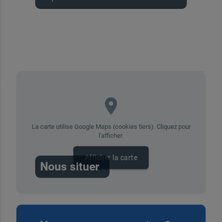
place
La carte utilise Google Maps (cookies tiers). Cliquez pour
l'afficher.
Afficher la carte
Nous situer