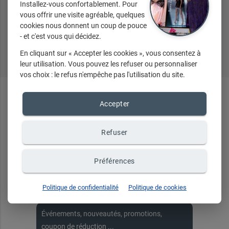
Installez-vous confortablement. Pour
vous offrir une visite agréable, quelques
cookies nous donnent un coup de pouce
- et c'est vous qui décidez.
Tous nos produits
En cliquant sur « Accepter les cookies », vous consentez à
leur utilisation. Vous pouvez les refuser ou personnaliser
vos choix : le refus n'empêche pas l'utilisation du site.
En ce
moment
...
Accepter
Refuser
Préférences
Recevez toute notre
actualité par email
Politique de confidentialité
Politique de cookies
Événements, nouveautés, promotions,
coupon de réduction ...