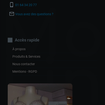
Mo
phone_iphone
01 64 34 20 77
mail_outline
Vous avez des questions ?
Accès rapide
À propos
Lin
Produits & Services
Nous contacter
Mentions - RGPD