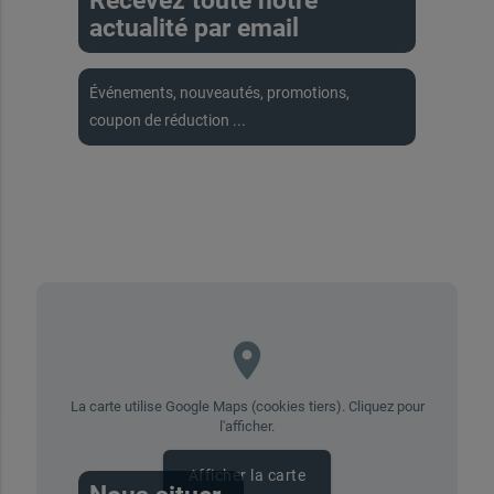
Recevez toute notre
actualité par email
Événements, nouveautés, promotions,
coupon de réduction ...
place
La carte utilise Google Maps (cookies tiers). Cliquez pour
l'afficher.
Afficher la carte