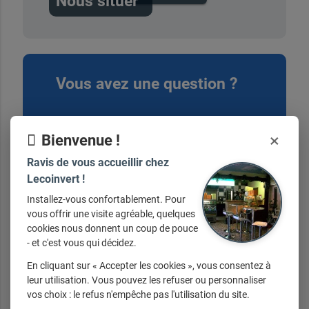
Nous situer
Vous avez une question ?
contactez-nous ici
×
Bienvenue !
Ravis de vous accueillir chez
Lecoinvert !
Installez-vous confortablement. Pour
vous offrir une visite agréable, quelques
Nos horaires
cookies nous donnent un coup de pouce
- et c'est vous qui décidez.
En cliquant sur « Accepter les cookies », vous consentez à
Du lundi au samedi de 11h à 22h
leur utilisation. Vous pouvez les refuser ou personnaliser
vos choix : le refus n'empêche pas l'utilisation du site.