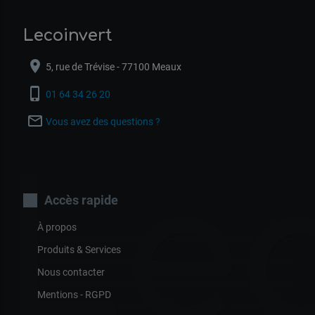
Lecoinvert
location_on
5, rue de Trévise - 77100 Meaux
phone_iphone
01 64 34 26 20
mail_outline
Vous avez des questions ?
Lec
Accès rapide
À propos
Produits & Services
Nous contacter
Mentions - RGPD