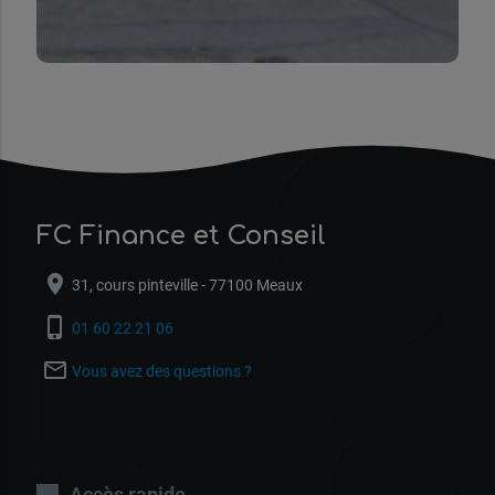
FC
FC Finance et Conseil
location_on
31, cours pinteville - 77100 Meaux
Fi
phone_iphone
01 60 22 21 06
mail_outline
Vous avez des questions ?
Accès rapide