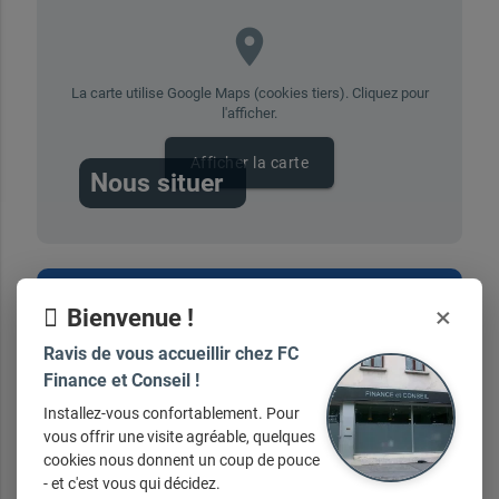
place
La carte utilise Google Maps (cookies tiers). Cliquez pour
l'afficher.
Afficher la carte
Nous situer
×
Vous avez une question ?
Bienvenue !
Ravis de vous accueillir chez FC
Finance et Conseil !
contactez-nous ici
Installez-vous confortablement. Pour
vous offrir une visite agréable, quelques
cookies nous donnent un coup de pouce
- et c'est vous qui décidez.