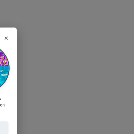
×
s
ion