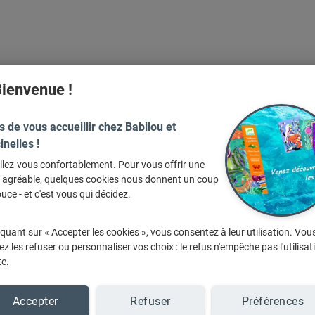
ienvenue !
s de vous accueillir chez Babilou et
inelles !
Aucun événement en cours.
llez-vous confortablement. Pour vous offrir une
e agréable, quelques cookies nous donnent un coup
Revenez prochainement pour découvrir nos
uce - et c'est vous qui décidez.
prochaines actualités.
iquant sur « Accepter les cookies », vous consentez à leur utilisation. Vou
z les refuser ou personnaliser vos choix : le refus n'empêche pas l'utilisat
te.
Accepter
Refuser
Préférences