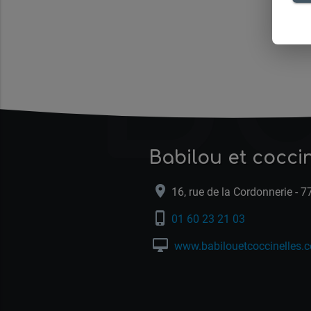
Ba
Babilou et cocci
location_on
16, rue de la Cordonnerie -
phone_iphone
01 60 23 21 03
desktop_mac
www.babilouetcoccinelles.