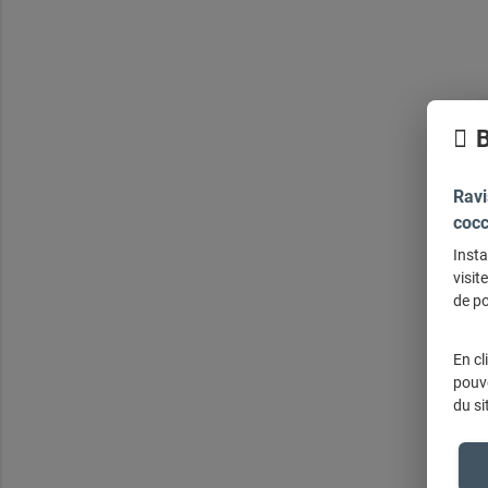
B
Ravi
cocc
Insta
visit
de po
En cl
pouve
du si