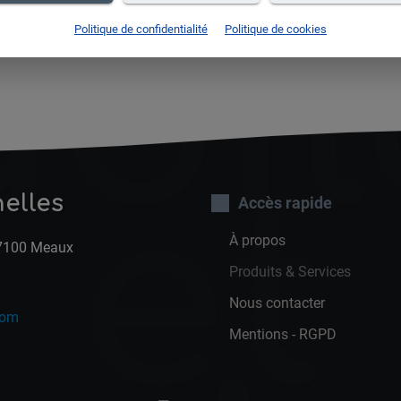
bi
Politique de confidentialité
Politique de cookies
et
nelles
Accès rapide
À propos
 77100 Meaux
Produits & Services
Nous contacter
com
Mentions - RGPD