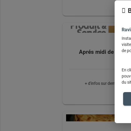
B
Ravi
Insta
visit
de po
Aprés midi de folies!
En cl
pouve
du si
+ d'infos sur demande