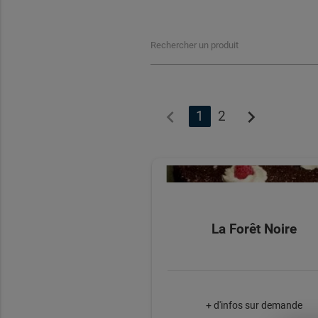
Rechercher un produit
chevron_left
chevron_right
1
2
La Forêt Noire
+ d'infos sur demande