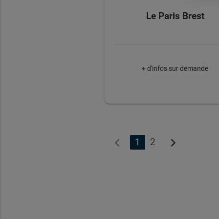
Le Paris Brest
+ d'infos sur demande
chevron_left
chevron_right
1
2