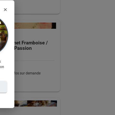
×
L'entremet Framboise /
Passion
s
ion
+ d'infos sur demande