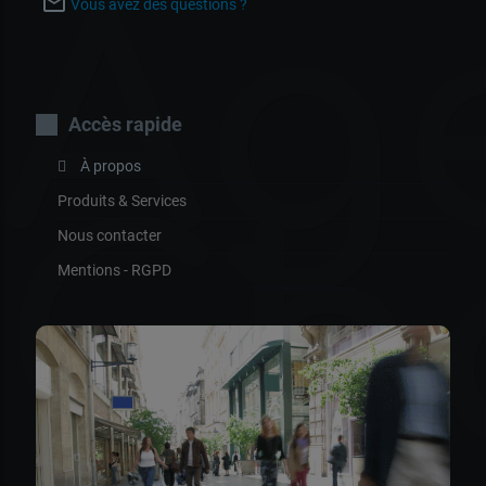
Ag
mail_outline
Vous avez des questions ?
Accès rapide
À propos
Ch
Produits & Services
Nous contacter
Mentions - RGPD