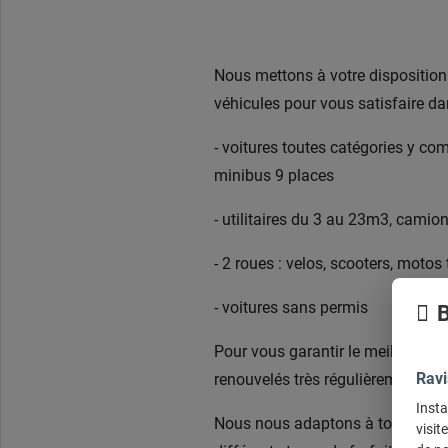
Nous mettons à votre disposition 
véhicules pour vous satisfaire da
- voitures toutes catégories y com
minibus 9 places
- utilitaires du 3 au 23m3, camio
- 2 roues : velos, scooters, motos
- voitures sans permis
B
Pour vous garantir le meilleur ser
Ravi
renouvelés très régulièrement.
Insta
Nous nous adaptons à tous les b
visit