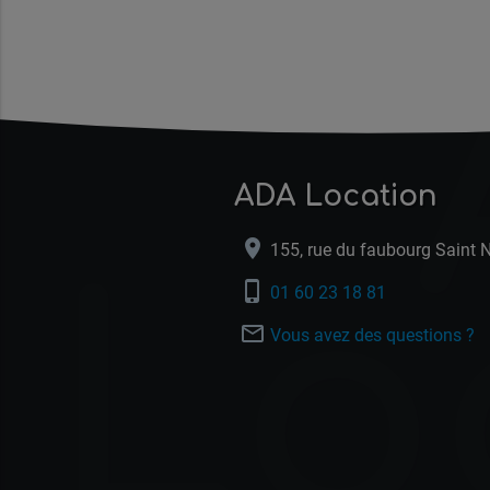
ADA Location
location_on
155, rue du faubourg Saint 
Lo
phone_iphone
01 60 23 18 81
mail_outline
Vous avez des questions ?