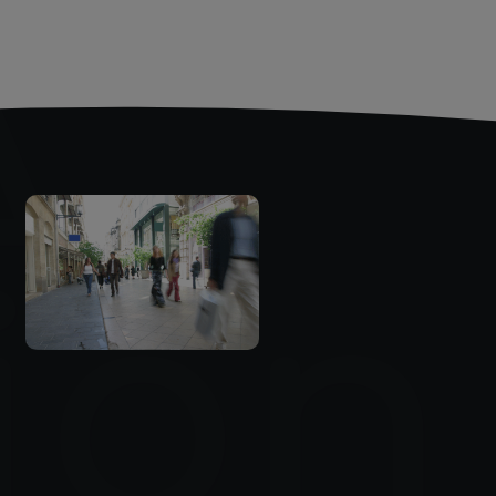
A
ion