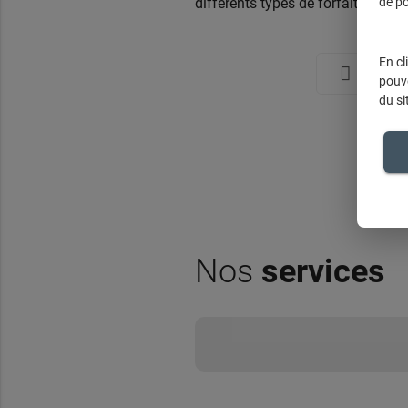
différents types de forfait.
de po
En cl
Nous co
pouve
du si
Nos
services