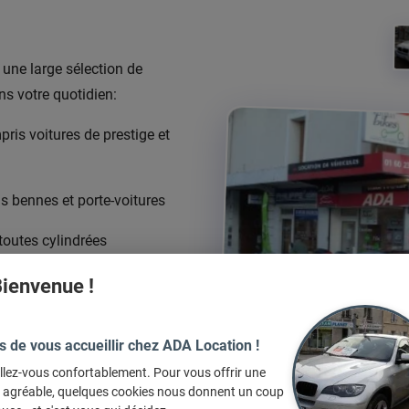
une large sélection de
ns votre quotidien:
pris voitures de prestige et
ns bennes et porte-voitures
 toutes cylindrées
ienvenue !
vice, nos véhicules sont
s de vous accueillir chez ADA Location !
llez-vous confortablement. Pour vous offrir une
udgets et vous proposons
e agréable, quelques cookies nous donnent un coup