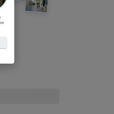
s
ion