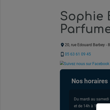
Sophie 
Parfume
location_on
20, rue Edouard Barbey
-
8
phone_iphone
05 63 61 09 45
Nos horaires
Du mardi au samedi
et de 14h à 19h15