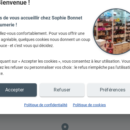
ienvenue !
12h
s de vous accueillir chez Sophie Bonnet
umerie !
llez-vous confortablement. Pour vous offrir une
e agréable, quelques cookies nous donnent un coup
En
uce - et c'est vous qui décidez.
iquant sur « Accepter les cookies », vous consentez à leur utilisation. Vou
z les refuser ou personnaliser vos choix : le refus n'empêche pas l'utilisat
te.
Accepter
Refuser
Préférences
Politique de confidentialité
Politique de cookies
place