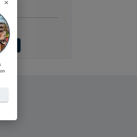
×
voyer
s
ion