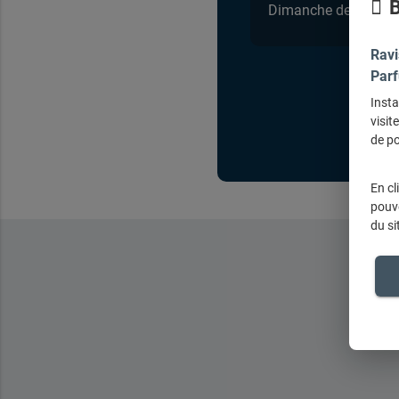
B
Dimanche de 10h à 
Ravi
Parf
Insta
visit
de po
En cl
pouve
du si