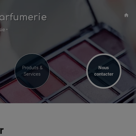
arfumerie
home
ie •
Produits &
Nous
Services
contacter
r