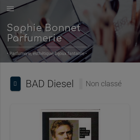
menu
Sophie Bonnet
Parfumerie
• Parfumerie, esthétique, bijoux fantaisie •
BAD Diesel
Non classé