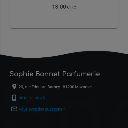
13.00
€ TTC
Sophie Bonnet Parfumerie
So
location_on
20, rue Edouard Barbey - 81200 Mazamet
phone_iphone
05 63 61 09 45
mail_outline
Vous avez des questions ?