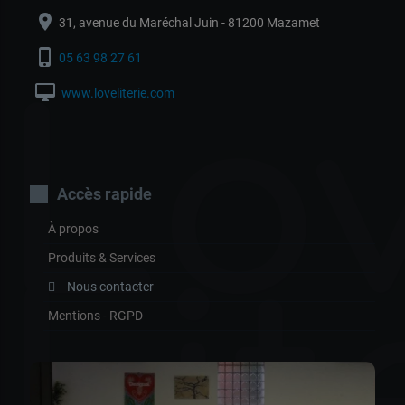
location_on
31, avenue du Maréchal Juin - 81200 Mazamet
phone_iphone
05 63 98 27 61
Lo
desktop_mac
www.loveliterie.com
Accès rapide
À propos
Produits & Services
Lit
Nous contacter
Mentions - RGPD