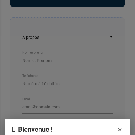
▼
Nom et prénom
Téléphone
Email
×
Bienvenue !