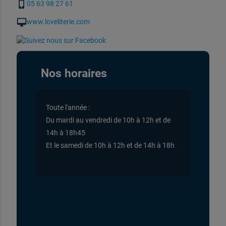
phone_iphone
05 63 98 27 61
desktop_mac
www.loveliterie.com
Nos horaires
Toute l'année :
Du mardi au vendredi de 10h à 12h et de
14h à 18h45
Et le samedi de 10h à 12h et de 14h à 18h