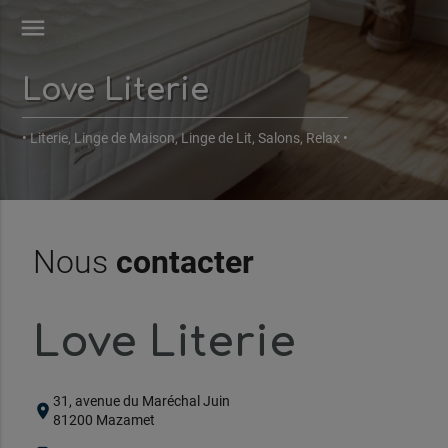
menu
Love Literie
• Literie, Linge de Maison, Linge de Lit, Salons, Relax •
Nous
contacter
Love Literie
31, avenue du Maréchal Juin
location_on
81200 Mazamet