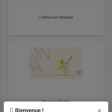
+ d'infos sur demande
Gamme Yonka
×
Bienvenue !