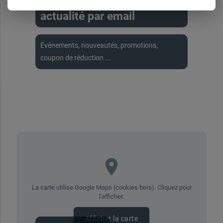
Recevez toute notre
actualité par email
Événements, nouveautés, promotions,
coupon de réduction ...
place
La carte utilise Google Maps (cookies tiers). Cliquez pour
l'afficher.
Afficher la carte