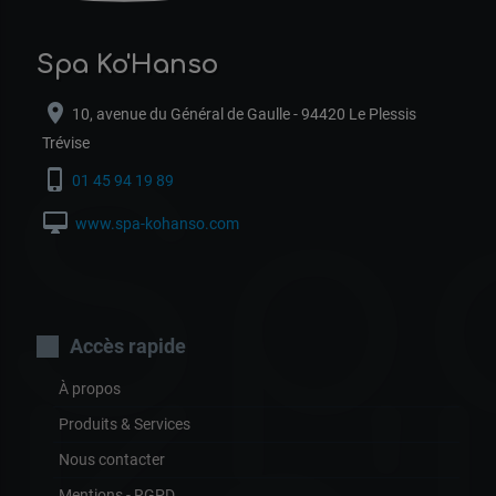
Spa Ko'Hanso
location_on
10, avenue du Général de Gaulle - 94420 Le Plessis
Trévise
Sp
phone_iphone
01 45 94 19 89
desktop_mac
www.spa-kohanso.com
Accès rapide
À propos
Produits & Services
Nous contacter
Mentions - RGPD