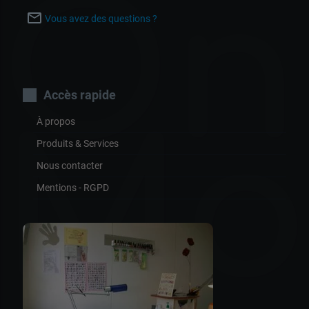
On
mail_outline
Vous avez des questions ?
Accès rapide
Mo
À propos
Produits & Services
Nous contacter
Mentions - RGPD