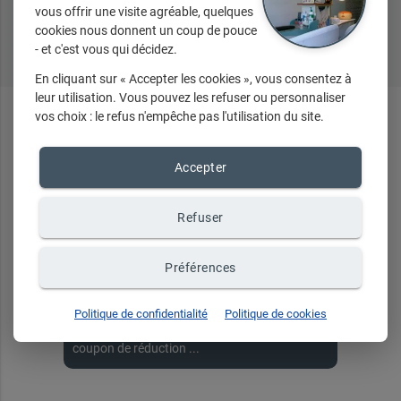
vous offrir une visite agréable, quelques
Tous nos produits
cookies nous donnent un coup de pouce
- et c'est vous qui décidez.
En cliquant sur « Accepter les cookies », vous consentez à
leur utilisation. Vous pouvez les refuser ou personnaliser
vos choix : le refus n'empêche pas l'utilisation du site.
En ce
moment
...
Accepter
Refuser
Recevez toute notre
Préférences
actualité par email
Politique de confidentialité
Politique de cookies
Événements, nouveautés, promotions,
coupon de réduction ...