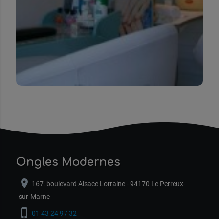
Ongles Modernes
location_on
167, boulevard Alsace Lorraine - 94170 Le Perreux-
sur-Marne
phone_iphone
01 43 24 97 32