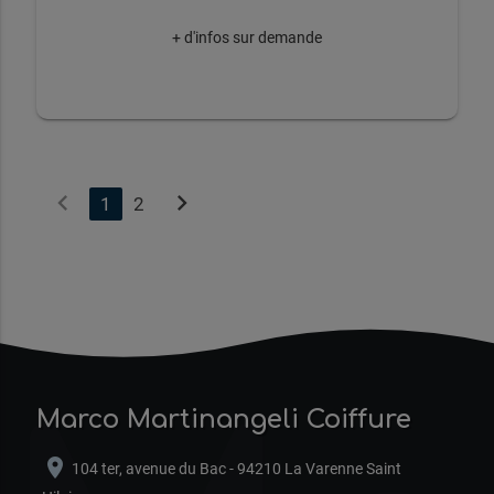
+ d'infos sur demande
chevron_left
chevron_right
1
2
Marco Martinangeli Coiffure
location_on
104 ter, avenue du Bac - 94210 La Varenne Saint