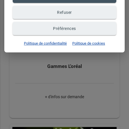
+ d'infos sur demande
Refuser
Préférences
Politique de confidentialité
Politique de cookies
Gammes L'oréal
+ d'infos sur demande