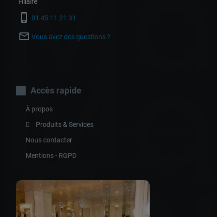
Ma
Hilaire
phone_iphone
01 45 11 21 31
mail_outline
Vous avez des questions ?
Ma
Accès rapide
À propos
Produits & Services
Nous contacter
Mentions - RGPD