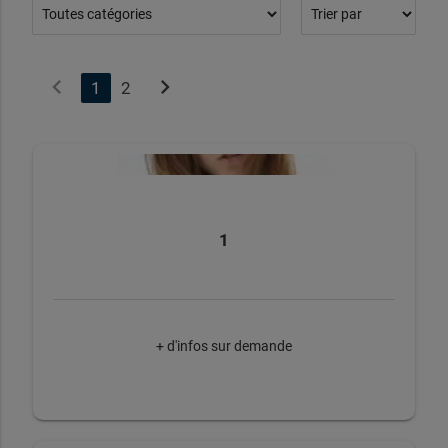
chevron_left
chevron_right
1
2
1
+ d'infos sur demande