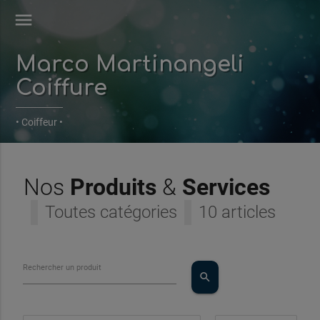
menu
Marco Martinangeli
Coiffure
• Coiffeur •
Nos
Produits
&
Services
Toutes catégories
10 articles
Rechercher un produit
search