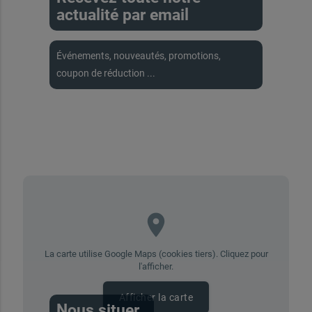
actualité par email
Événements, nouveautés, promotions,
coupon de réduction ...
place
La carte utilise Google Maps (cookies tiers). Cliquez pour
l'afficher.
Afficher la carte
Nous situer