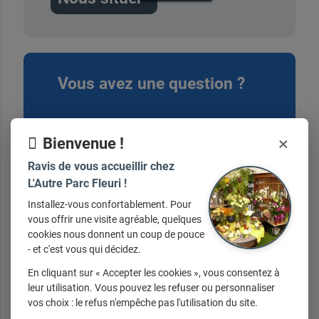
Vous avez une question ?
contactez-nous ici
×
Bienvenue !
Ravis de vous accueillir chez
L'Autre Parc Fleuri !
Installez-vous confortablement. Pour
vous offrir une visite agréable, quelques
Nos horaires
cookies nous donnent un coup de pouce
- et c'est vous qui décidez.
En cliquant sur « Accepter les cookies », vous consentez à
Du mardi au jeudi de 9h à 19h30 Vendredi
leur utilisation. Vous pouvez les refuser ou personnaliser
et samedi de 9h à 20hDimanche de 9h30 à
vos choix : le refus n'empêche pas l'utilisation du site.
13h