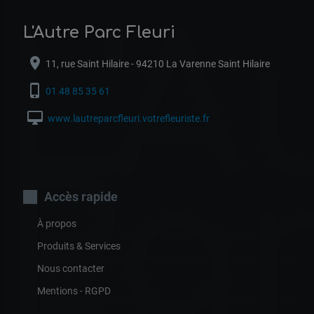
L'A
L'Autre Parc Fleuri
location_on
11, rue Saint Hilaire - 94210 La Varenne Saint Hilaire
phone_iphone
01 48 85 35 61
desktop_mac
www.lautreparcfleuri.votrefleuriste.fr
Pa
Accès rapide
À propos
Produits & Services
Nous contacter
Mentions - RGPD