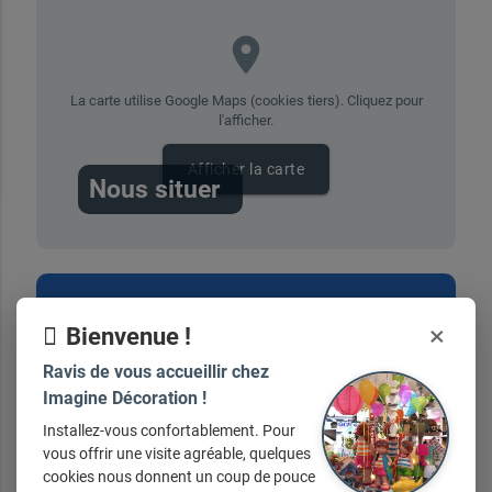
place
La carte utilise Google Maps (cookies tiers). Cliquez pour
l'afficher.
Afficher la carte
Nous situer
Vous avez une question ?
×
Bienvenue !
Ravis de vous accueillir chez
contactez-nous ici
Imagine Décoration !
Installez-vous confortablement. Pour
vous offrir une visite agréable, quelques
cookies nous donnent un coup de pouce