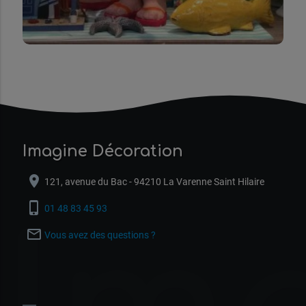
Imagine Décoration
location_on
121, avenue du Bac - 94210 La Varenne Saint Hilaire
phone_iphone
01 48 83 45 93
mail_outline
Vous avez des questions ?