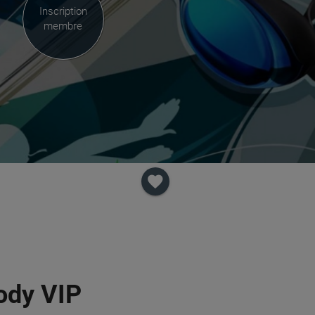
Inscription
membre
favorite
ody VIP