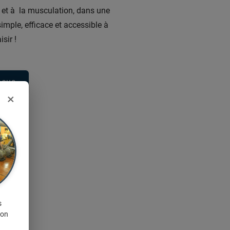
s et à la musculation, dans une
imple, efficace et accessible à
sir !
nous
×
s
ion