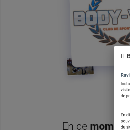
B
Ravi
Insta
visit
de po
En cl
pouve
En ce
moment
du si