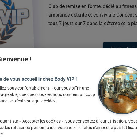
Club de remise en forme, dédié au fitnes
ambiance détente et conviviale Concept s
tous 7 jours sur 7 dans la détente et le plai
Contactez-
ienvenue !
s de vous accueillir chez Body VIP !
llez-vous confortablement. Pour vous offrir une
e agréable, quelques cookies nous donnent un coup
uce - et c'est vous qui décidez.
iquant sur « Accepter les cookies », vous consentez à leur utilisation. Vou
z les refuser ou personnaliser vos choix : le refus n'empêche pas l'utilisat
...
te.