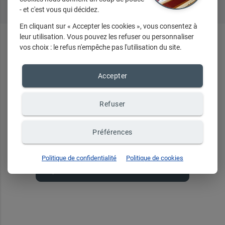
- et c'est vous qui décidez.
En cliquant sur « Accepter les cookies », vous consentez à
leur utilisation. Vous pouvez les refuser ou personnaliser
vos choix : le refus n'empêche pas l'utilisation du site.
En ce
moment
...
Accepter
Refuser
Recevez toute notre
actualité par email
Préférences
Événements, nouveautés, promotions,
Politique de confidentialité
Politique de cookies
coupon de réduction ...