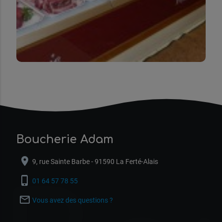
Boucherie Adam
location_on
9, rue Sainte Barbe - 91590 La Ferté-Alais
phone_iphone
01 64 57 78 55
mail_outline
Vous avez des questions ?