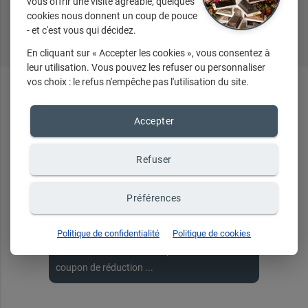
vous offrir une visite agréable, quelques
cookies nous donnent un coup de pouce
Tous nos produits
- et c'est vous qui décidez.
En cliquant sur « Accepter les cookies », vous consentez à
leur utilisation. Vous pouvez les refuser ou personnaliser
vos choix : le refus n'empêche pas l'utilisation du site.
En ce
moment
...
Accepter
Refuser
Recevez toute notre
Préférences
actualité par email
Politique de confidentialité
Politique de cookies
Événements, nouveautés, promotions,
coupon de réduction ...