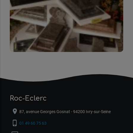
Roc-Eclerc
location_on
87, avenue Georges Gosnat - 94200 Ivry-sur-Seine
phone_iphone
01 49 60 75 63