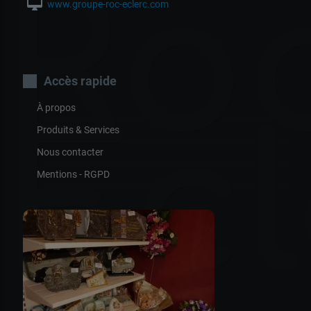
Ro
desktop_mac
www.groupe-roc-eclerc.com
Accès rapide
À propos
Ecl
Produits & Services
Nous contacter
Mentions - RGPD