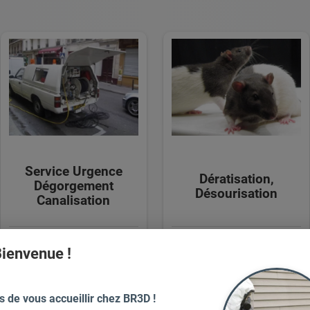
Service Urgence
Dératisation,
Dégorgement
Désourisation
Canalisation
ienvenue !
à partir de
96.00
€ TTC
276.00
€ TTC
s de vous accueillir chez BR3D !