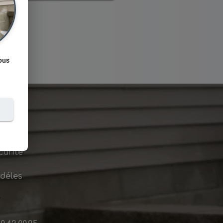
Vous
curité
idéles
7