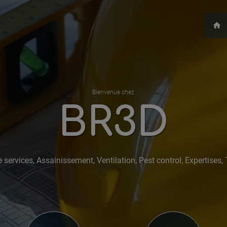
home
Bienvenue chez
BR3D
 services, Assainissement, Ventilation, Pest control, Expertises,