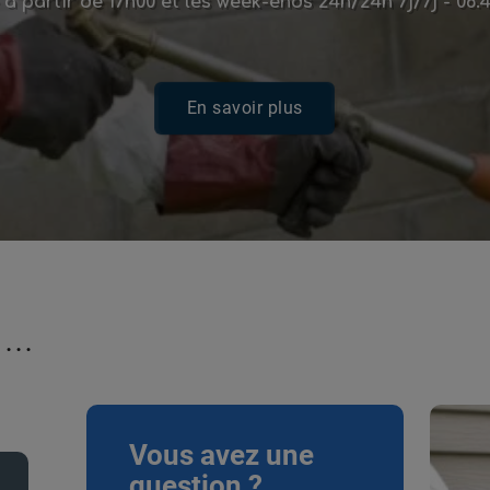
 à partir de 17h00 et les week-ends
24h/24h
7j/7j -
06.4
En savoir plus
...
Vous avez une
question ?