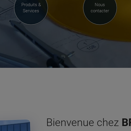
Produits &
Nous
Services
contacter
Bienvenue chez
B