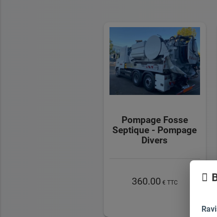
Pompage Fosse
Septique - Pompage
Divers
B
360.00
€ TTC
Ravi