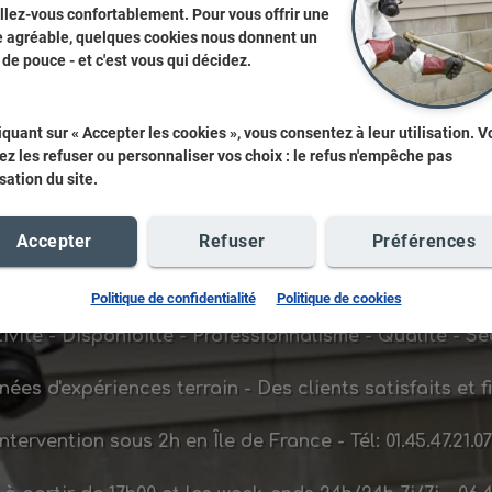
llez-vous confortablement. Pour vous offrir une
te agréable, quelques cookies nous donnent un
de pouce - et c'est vous qui décidez.
Tous nos produits
iquant sur « Accepter les cookies », vous consentez à leur utilisation. 
z les refuser ou personnaliser vos choix : le refus n'empêche pas
lisation du site.
Accepter
Refuser
Préférences
Politique de confidentialité
Politique de cookies
ivité - Disponibilté - Professionnalisme - Qualité - Sé
nées d'expériences terrain - Des clients satisfaits et f
Intervention sous
2h
en Île de France -
Tél: 01.45.47.21.0