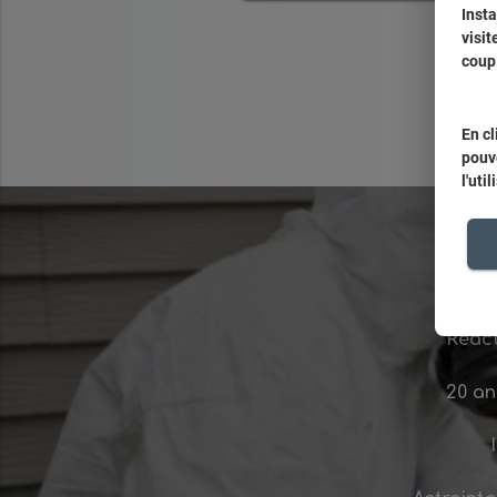
Insta
visi
coup 
En cl
pouve
l'uti
Réact
20 an