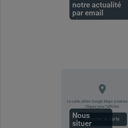
notre actualité
par email
place
La carte utilise Google Maps (cookies 
Cliquez pour l'afficher.
Nous
Afficher la carte
situer