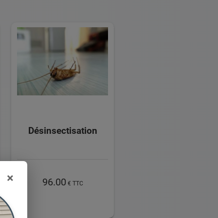
Désinsectisation
×
96.00
€ TTC