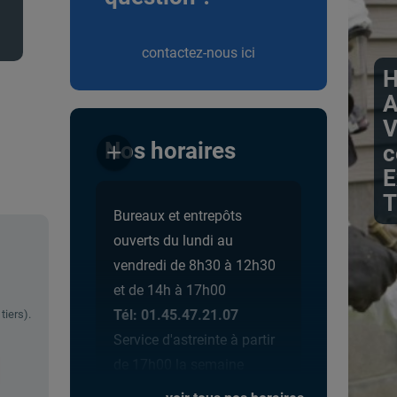
contactez-nous ici
H
A
V
Nos horaires
c
add
E
T
Bureaux et entrepôts
ouverts du lundi au
vendredi de 8h30 à 12h30
et de 14h à 17h00
Tél: 01.45.47.21.07
tiers).
Service d'astreinte à partir
de 17h00 la semaine
jusqu'à 8h0 du matin,