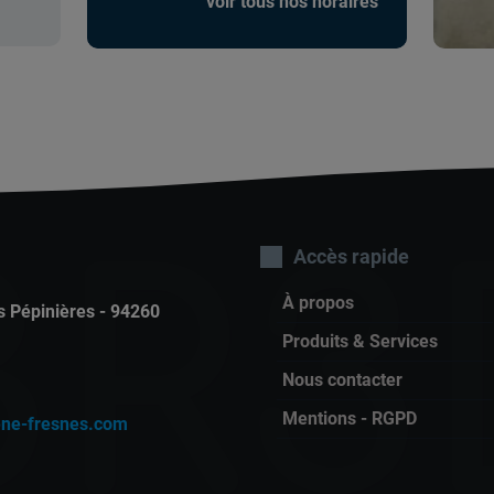
voir tous nos horaires
durant les week-ends et
jours fériés
Services d'urgence
24h/24h et 7j/7j - Tél: [...]
BR3
Accès rapide
À propos
s Pépinières - 94260
Produits & Services
Nous contacter
Mentions - RGPD
ne-fresnes.com