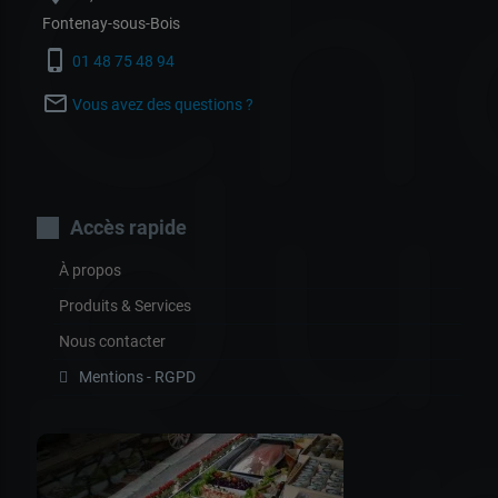
Ch
Fontenay-sous-Bois
phone_iphone
01 48 75 48 94
mail_outline
Vous avez des questions ?
du
Accès rapide
À propos
Produits & Services
Nous contacter
Mentions - RGPD