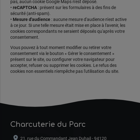
pas, aucun cookie Google Maps n'est déposé.
•
reCAPTCHA
: présent sur les formulaires à des fins de
sécurité (anti-spam).
•
Mesure d'audience
: aucune mesure d'audience n'est active
à ce jour. Si une telle mesure était mise en place à l'avenir, les
cookies correspondants ne seraient déposés qu'après votre
consentement.
Vous pouvez à tout moment modifier ou retirer votre
consentement via le bouton « Gérer le consentement »
présent sur le site, ou configurer votre navigateur pour
accepter, refuser ou supprimer les cookies. Le refus des
cookies non essentiels n'empêche pas l'utilisation du site.
Charcuterie du Parc
location_on
21, rue du Commandant Jean Duhail - 94120