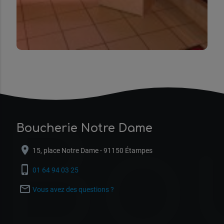
Bo
Boucherie Notre Dame
location_on
15, place Notre Dame - 91150 Étampes
phone_iphone
01 64 94 03 25
mail_outline
Vous avez des questions ?