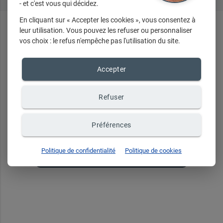
- et c'est vous qui décidez.
En cliquant sur « Accepter les cookies », vous consentez à
leur utilisation. Vous pouvez les refuser ou personnaliser
En ce
moment
...
vos choix : le refus n'empêche pas l'utilisation du site.
Accepter
Refuser
Recevez toute notre
actualité par email
Préférences
Événements, nouveautés, promotions,
Politique de confidentialité
Politique de cookies
coupon de réduction ...