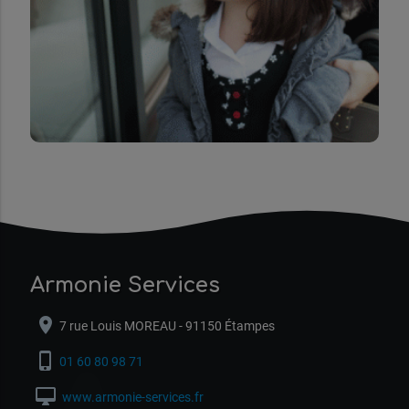
Armonie Services
location_on
7 rue Louis MOREAU - 91150 Étampes
phone_iphone
01 60 80 98 71
desktop_mac
www.armonie-services.fr