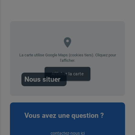
place
La carte utilise Google Maps (cookies tiers). Cliquez pour
l'afficher.
Afficher la carte
Nous situer
Vous avez une question ?
contactez-nous ici