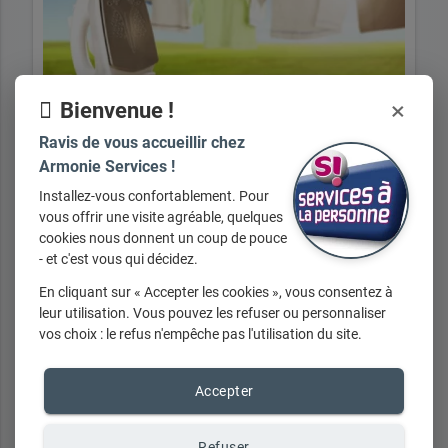
×
Bienvenue !
Ravis de vous accueillir chez
Armonie Services !
Installez-vous confortablement. Pour
B- REPASSAGE A VOTRE DOMICILE
vous offrir une visite agréable, quelques
cookies nous donnent un coup de pouce
- et c'est vous qui décidez.
En cliquant sur « Accepter les cookies », vous consentez à
leur utilisation. Vous pouvez les refuser ou personnaliser
+ d'infos sur demande
vos choix : le refus n'empêche pas l'utilisation du site.
Accepter
Refuser