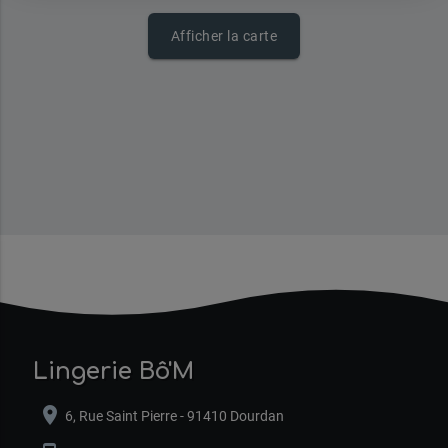
Afficher la carte
Lingerie Bô'M
location_on
6, Rue Saint Pierre - 91410 Dourdan