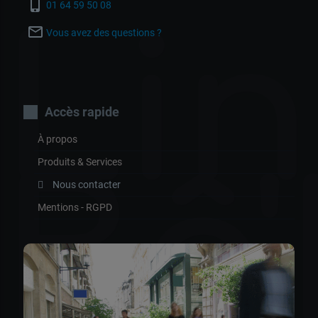
phone_iphone
01 64 59 50 08
Lin
mail_outline
Vous avez des questions ?
Accès rapide
À propos
Bô
Produits & Services
Nous contacter
Mentions - RGPD