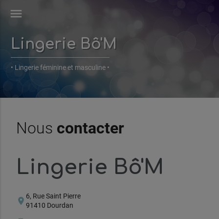
menu
Lingerie Bô'M
• Lingerie féminine et masculine •
Nous
contacter
Lingerie Bô'M
6, Rue Saint Pierre
location_on
91410 Dourdan