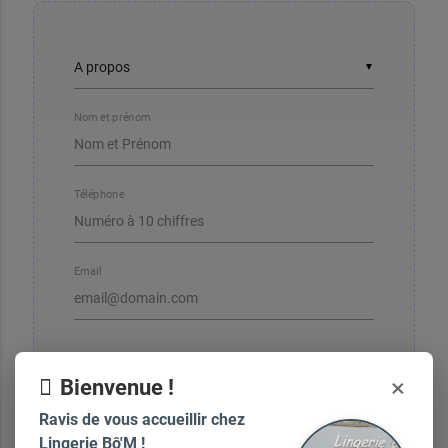
▼
Nom et prénom
Téléphone
Email
×
Bienvenue !
Votre message
Ravis de vous accueillir chez
Lingerie Bô'M !