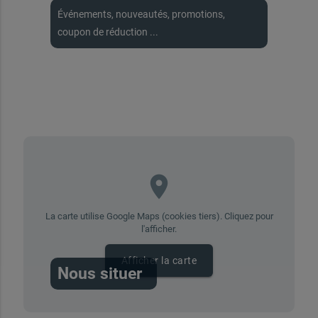
Événements, nouveautés, promotions,
coupon de réduction ...
place
La carte utilise Google Maps (cookies tiers). Cliquez pour
l'afficher.
Afficher la carte
Nous situer