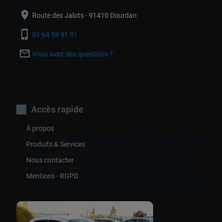
location_on
Route des Jalots - 91410 Dourdan
phone_iphone
01 64 59 91 91
mail_outline
Vous avez des questions ?
Au
Accès rapide
À propos
Produits & Services
Nous contacter
Mentions - RGPD