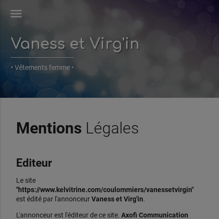
menu
Vaness et Virg'in
• Vêtements femme •
Mentions
Légales
Editeur
Le site
"https://www.kelvitrine.com/coulommiers/vanessetvirgin"
est édité par l'annonceur
Vaness et Virg'in
.
L'annonceur est l'éditeur de ce site.
Axofi Communication