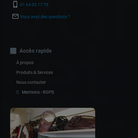
Va
phone_iphone
01 64 03 17 79
mail_outline
Vous avez des questions ?
et
Accès rapide
À propos
Produits & Services
Nous contacter
Mentions - RGPD