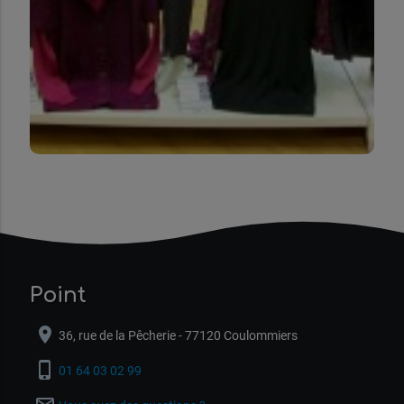
Point
location_on
36, rue de la Pêcherie - 77120 Coulommiers
phone_iphone
01 64 03 02 99