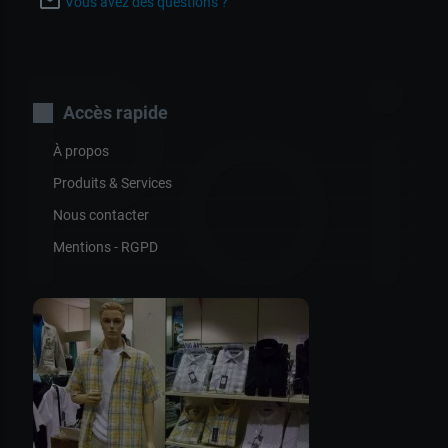
mail_outline
Vous avez des questions ?
Poi
Accès rapide
À propos
Produits & Services
Nous contacter
Mentions - RGPD