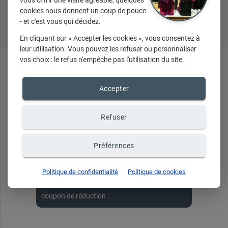
vous offrir une visite agréable, quelques
cookies nous donnent un coup de pouce
Tous nos produits
- et c'est vous qui décidez.
En cliquant sur « Accepter les cookies », vous consentez à
leur utilisation. Vous pouvez les refuser ou personnaliser
vos choix : le refus n'empêche pas l'utilisation du site.
En ce
moment
...
Accepter
Refuser
Recevez toute notre
Préférences
actualité par email
Politique de confidentialité
Politique de cookies
Événements, nouveautés, promotions,
coupon de réduction ...