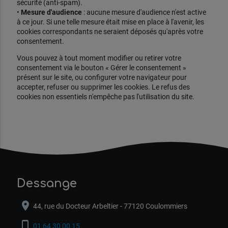
sécurité (anti-spam).
•
Mesure d'audience
: aucune mesure d'audience n'est active
à ce jour. Si une telle mesure était mise en place à l'avenir, les
cookies correspondants ne seraient déposés qu'après votre
consentement.
Vous pouvez à tout moment modifier ou retirer votre
consentement via le bouton « Gérer le consentement »
présent sur le site, ou configurer votre navigateur pour
accepter, refuser ou supprimer les cookies. Le refus des
cookies non essentiels n'empêche pas l'utilisation du site.
Dessange
location_on
44, rue du Docteur Arbeltier - 77120 Coulommiers
phone_iphone
01 64 30 00 15