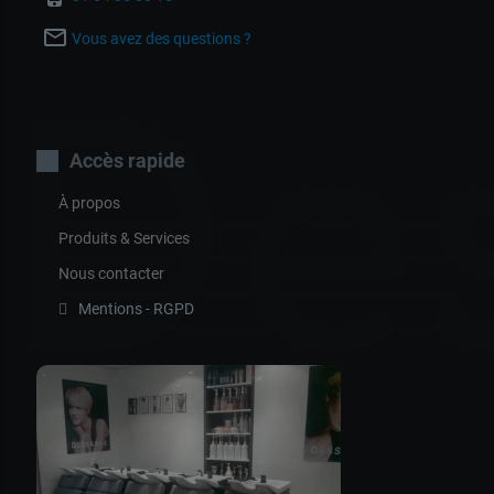
mail_outline
Vous avez des questions ?
De
Accès rapide
À propos
Produits & Services
Nous contacter
Mentions - RGPD