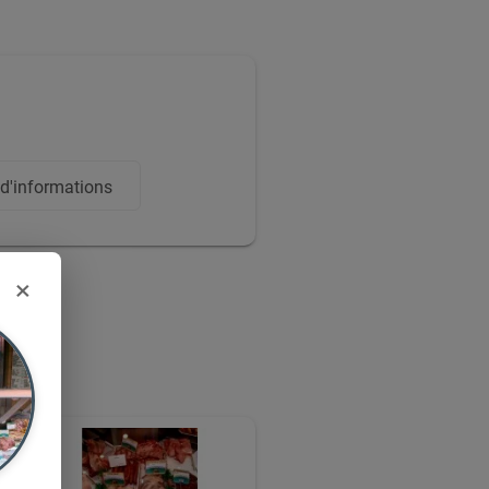
'informations
×