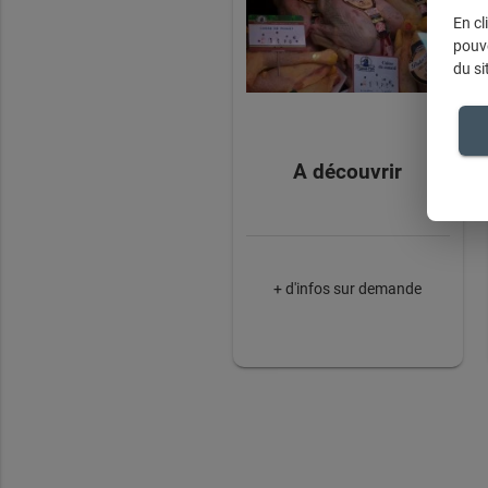
En cl
pouve
du si
A découvrir
+ d'infos sur demande