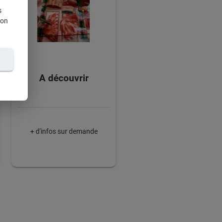
s
ion
A découvrir
+ d'infos sur demande