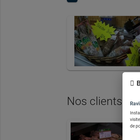
B
Nos clients ont
Ravi
Insta
visit
de po