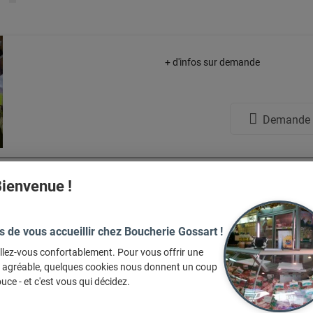
+ d'infos sur demande
Demande d
ienvenue !
 adoré ces articles, et vous ?
s de vous accueillir chez Boucherie Gossart !
llez-vous confortablement. Pour vous offrir une
e agréable, quelques cookies nous donnent un coup
uce - et c'est vous qui décidez.