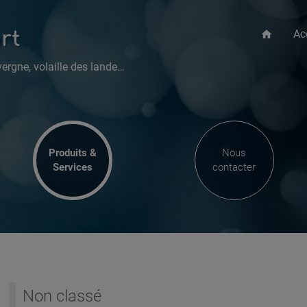
Ac
rt
home
• Viande Limousine, porc fermier d'Auvergne, volaille des landes •
Produits &
Nous
Services
contacter
r
Non classé