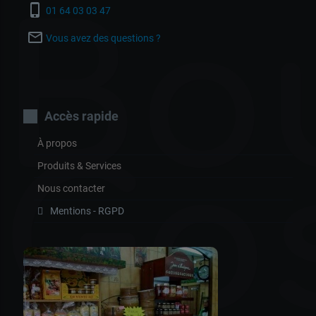
Bo
phone_iphone
01 64 03 03 47
mail_outline
Vous avez des questions ?
Accès rapide
À propos
Go
Produits & Services
Nous contacter
Mentions - RGPD