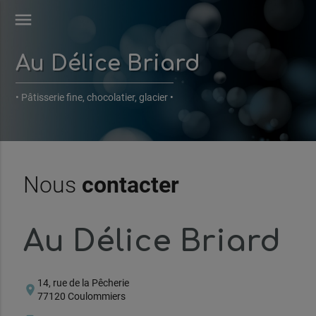
menu
Au Délice Briard
• Pâtisserie fine, chocolatier, glacier •
Nous
contacter
Au Délice Briard
14, rue de la Pêcherie
location_on
77120 Coulommiers