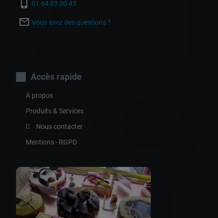
Au
phone_iphone
01 64 03 00 45
mail_outline
Vous avez des questions ?
Dél
Accès rapide
À propos
Produits & Services
Nous contacter
Mentions - RGPD
Br