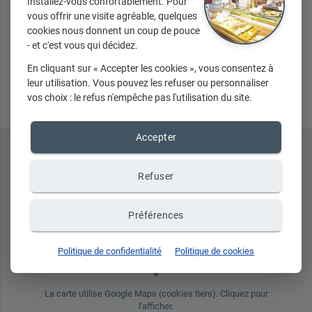
Installez-vous confortablement. Pour
vous offrir une visite agréable, quelques
cookies nous donnent un coup de pouce
- et c'est vous qui décidez.
Envoyer
En cliquant sur « Accepter les cookies », vous consentez à
leur utilisation. Vous pouvez les refuser ou personnaliser
vos choix : le refus n'empêche pas l'utilisation du site.
Accepter
Refuser
Préférences
Politique de confidentialité
Politique de cookies
place
La carte utilise Google Maps (cookies tiers). Cliquez pour
l'afficher.