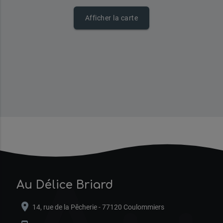
Afficher la carte
Au Délice Briard
location_on
14, rue de la Pêcherie - 77120 Coulommiers