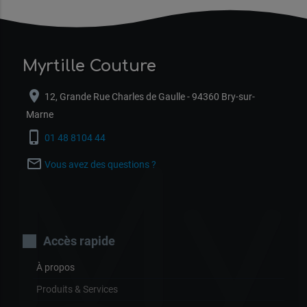
Myrtille Couture
location_on
12, Grande Rue Charles de Gaulle - 94360 Bry-sur-
Marne
phone_iphone
01 48 8104 44
Myr
mail_outline
Vous avez des questions ?
Accès rapide
À propos
Produits & Services