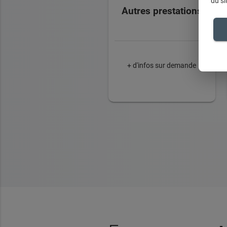
du si
Autres prestations
+ d'infos sur demande