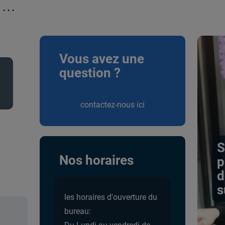
...
Vous avez une
question ?
contactez-nous ici
S
Nos horaires
p
d
s
les horaires d'ouverture du
bureau: