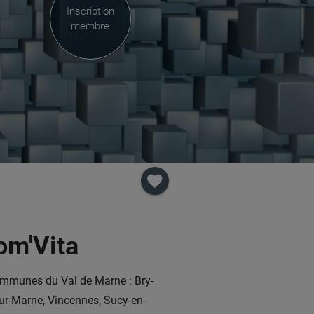
Inscription
membre
favorite
om'Vita
communes du Val de Marne : Bry-
-sur-Marne, Vincennes, Sucy-en-