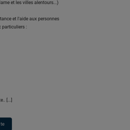
ne et les villes alentours...)
istance et l'aide aux personnes
particuliers :
. [...]
ite