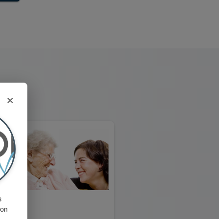
×
s
ion