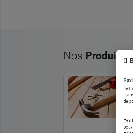
Nos
Produits
B
Ravi
Insta
visit
de po
En cl
pouve