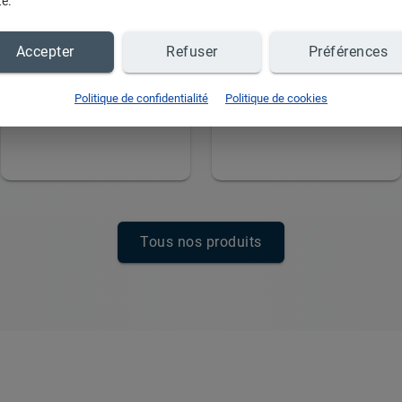
te.
Aide aux tâches
Petit Bricolage / Petit
ménagères
jardinage
Accepter
Refuser
Préférences
Politique de confidentialité
Politique de cookies
27.00
45.00
€ TTC
€ TTC
Tous nos produits