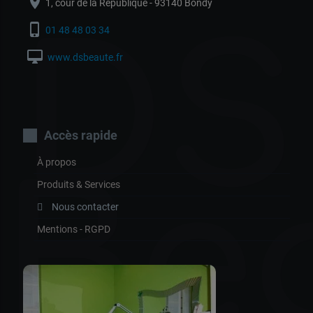
location_on
1, cour de la République - 93140 Bondy
DS
phone_iphone
01 48 48 03 34
desktop_mac
www.dsbeaute.fr
Accès rapide
À propos
Be
Produits & Services
Nous contacter
Mentions - RGPD