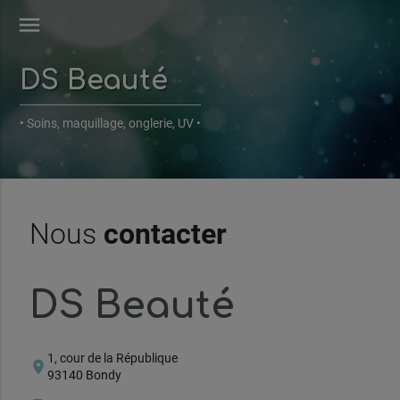
menu
DS Beauté
• Soins, maquillage, onglerie, UV •
Nous
contacter
DS Beauté
1, cour de la République
location_on
93140 Bondy