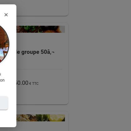
×
Menu de groupe 50â‚¬
s
ion
50.00
€ TTC