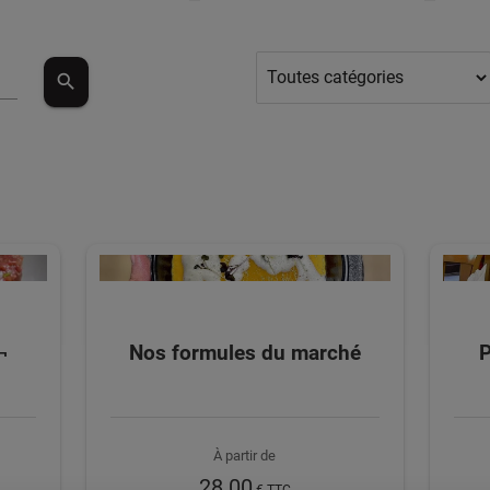
search
¬
Nos formules du marché
P
À partir de
28.00
€ TTC