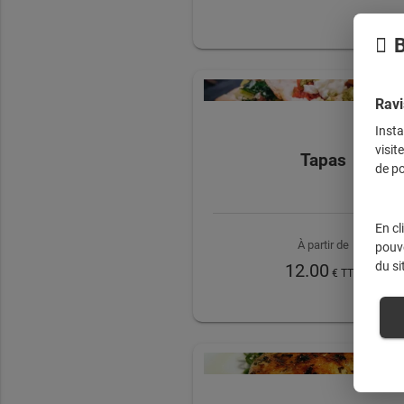
B
Ravi
Insta
visit
Tapas
de po
En cl
À partir de
pouve
du si
12.00
€ TTC