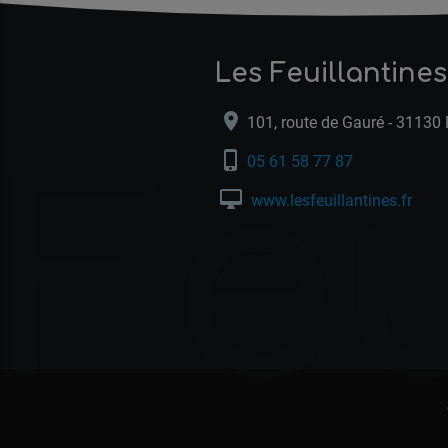
Les Feuillantines
location_on
101, route de Gauré - 31130
Feu
phone_iphone
05 61 58 77 87
desktop_mac
www.lesfeuillantines.fr