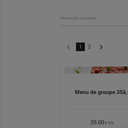
Rechercher un produit
chevron_left
chevron_right
1
2
Menu de groupe 35â‚
35.00
€ TTC