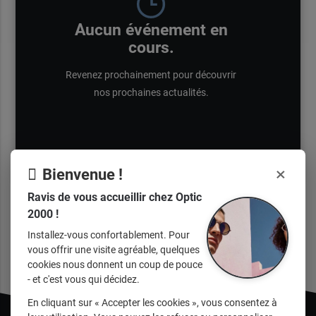
Aucun événement en
cours.
Revenez prochainement pour découvrir
nos prochaines actualités.
×
Bienvenue !
Ravis de vous accueillir chez Optic
2000 !
Installez-vous confortablement. Pour
vous offrir une visite agréable, quelques
cookies nous donnent un coup de pouce
- et c'est vous qui décidez.
En cliquant sur « Accepter les cookies », vous consentez à