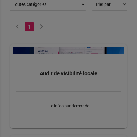
chevron_left
chevron_right
1
Audit de visibilité locale
+ d'infos sur demande