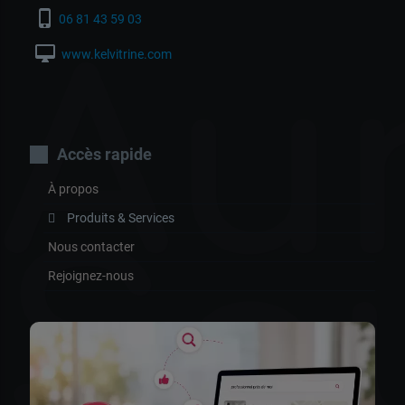
phone_iphone
06 81 43 59 03
Aur
desktop_mac
www.kelvitrine.com
Accès rapide
À propos
Produits & Services
So
Nous contacter
Rejoignez-nous