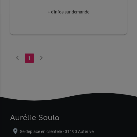
+ d'infos sur demande
chevron_left
chevron_right
1
Aurélie Soula
location_on
Se déplace en clientèle - 31190 Auterive