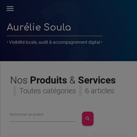
menu
Aurélie Soula
• Visibilité locale, audit & accompagnement digital •
Nos
Produits
&
Services
Toutes catégories
6 articles
Rechercher un produit
search