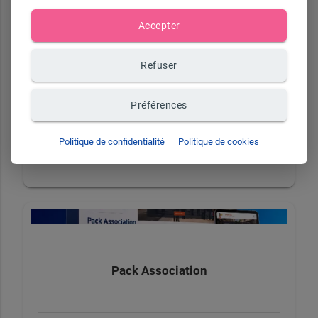
Accepter
Pack E-commerce
Refuser
Préférences
+ d'infos sur demande
Politique de confidentialité
Politique de cookies
Pack Association