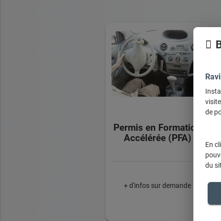
B
Ravi
Insta
visit
de po
Permis en Formation
Accélérée (PFA)
En cl
pouve
du si
+ d'infos sur demande