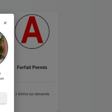
×
Forfait Permis
s
ion
+ d'infos sur demande