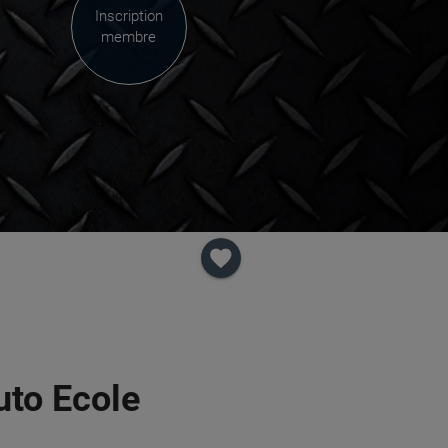
Inscription
membre
favorite
uto Ecole