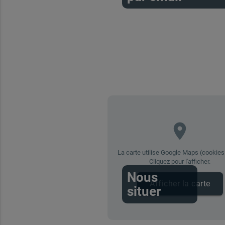
place
La carte utilise Google Maps (cookies 
Cliquez pour l'afficher.
Nous
Afficher la carte
situer