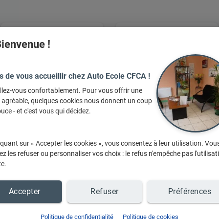
ienvenue !
s de vous accueillir chez Auto Ecole CFCA !
llez-vous confortablement. Pour vous offrir une
e agréable, quelques cookies nous donnent un coup
uce - et c'est vous qui décidez.
Conduite
Forfait Moto
Accompagnée
iquant sur « Accepter les cookies », vous consentez à leur utilisation. Vou
z les refuser ou personnaliser vos choix : le refus n'empêche pas l'utilisat
te.
+ d'infos sur demande
+ d'infos sur demande
Accepter
Refuser
Préférences
Politique de confidentialité
Politique de cookies