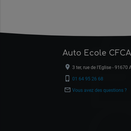
E
Auto Ecole CFCA
location_on
3 ter, rue de l'Eglise - 91670 
phone_iphone
01 64 95 26 68
mail_outline
Vous avez des questions ?