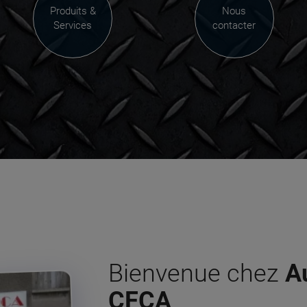
Produits &
Nous
Services
contacter
Bienvenue chez
A
CFCA