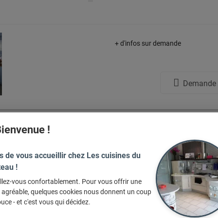
+ d'infos sur demande
Demande d
ienvenue !
 adoré ces articles, et vous ?
s de vous accueillir chez Les cuisines du
eau !
llez-vous confortablement. Pour vous offrir une
e agréable, quelques cookies nous donnent un coup
uce - et c'est vous qui décidez.