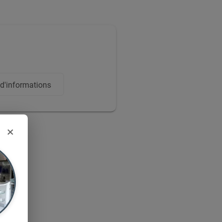
'informations
×