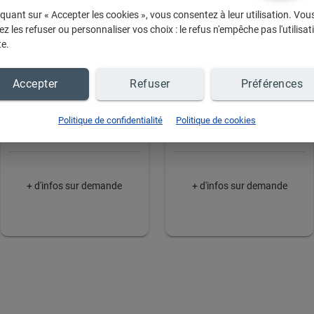
iquant sur « Accepter les cookies », vous consentez à leur utilisation. Vou
z les refuser ou personnaliser vos choix : le refus n'empêche pas l'utilisat
te.
Accepter
Refuser
Préférences
Cuisine Snaidero
Cuisine Snaidero
Politique de confidentialité
Politique de cookies
Le
+ d'infos sur demande
+ d'infos sur demande