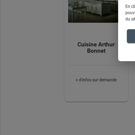
En cl
pouve
du si
Cuisine Arthur
Bonnet
+ d'infos sur demande