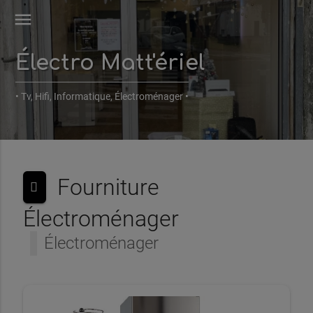
menu
Électro Matt'ériel
• Tv, Hifi, Informatique, Électroménager •
Fourniture
Électroménager
Électroménager