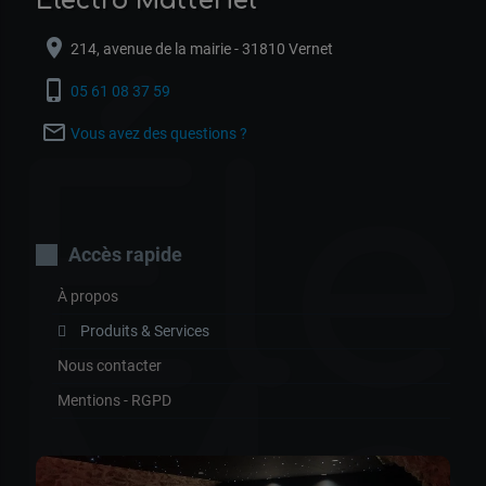
Électro Matt'ériel
location_on
214, avenue de la mairie - 31810 Vernet
phone_iphone
05 61 08 37 59
mail_outline
Vous avez des questions ?
Éle
Accès rapide
À propos
Produits & Services
Nous contacter
Mentions - RGPD