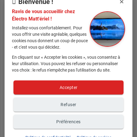
×
Bienvenue !
Secteur d'intervention :
Le Vernet, Venerque, Auterive,
Muret, Labarthe, Lagardelle sur Lèze, Portet-sur-Garonne
Ravis de vous accueillir chez
etc... (environ 30 km aux alentours du Vernet)
Électro Matt'ériel !
Installez-vous confortablement. Pour
Nos clients ont adoré ces
vous offrir une visite agréable, quelques
cookies nous donnent un coup de pouce
articles, et vous ?
- et c'est vous qui décidez.
En cliquant sur « Accepter les cookies », vous consentez à
leur utilisation. Vous pouvez les refuser ou personnaliser
vos choix : le refus n'empêche pas l'utilisation du site.
Accepter
Refuser
Préférences