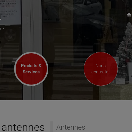
l
home
 •
Produits &
Nous
Services
contacter
 antennes
Antennes