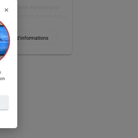
ndent à votre domicile pour
×
de vos problèmes de réception.
e votre zone de résidence,
le. Au
Vernet
et dans ses
mande d'informations
att'ériel
pour un service de
is rapide, professionnel et sur-
actez-nous dès maintenant !
s
net, Venerque, Auterive, Muret,
ion
 Portet-sur-Garonne etc...
du Vernet)