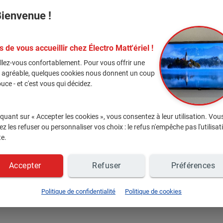
Nos techniciens dévoués se re
ienvenue !
effectuer un
diagnostic précis
Le tarif ? Établi en fonction d
s de vous accueillir chez Électro Matt'ériel !
offrant une transparence tota
Lire +
De
llez-vous confortablement. Pour vous offrir une
environs, choisissez
Électro M
e agréable, quelques cookies nous donnent un coup
dépannage d'antennes
à la fo
uce - et c'est vous qui décidez.
mesure. N'attendez plus, cont
iquant sur « Accepter les cookies », vous consentez à leur utilisation. Vou
Secteur d'intervention :
Le Ver
z les refuser ou personnaliser vos choix : le refus n'empêche pas l'utilisat
 adoré ces articles, et vous ?
Labarthe, Lagardelle sur Lèze,
te.
(environ 30 km aux alentours 
Accepter
Refuser
Préférences
Politique de confidentialité
Politique de cookies