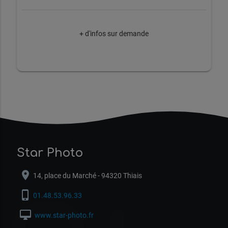
+ d'infos sur demande
Star Photo
location_on
14, place du Marché - 94320 Thiais
phone_iphone
01.48.53.96.33
desktop_mac
www.star-photo.fr