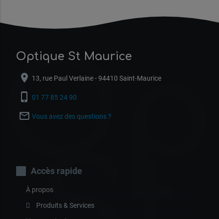
Op
Optique St Maurice
location_on
13, rue Paul Verlaine - 94410 Saint-Maurice
phone_iphone
01 77 85 24 90
mail_outline
Vous avez des questions ?
St
Accès rapide
À propos
Produits & Services