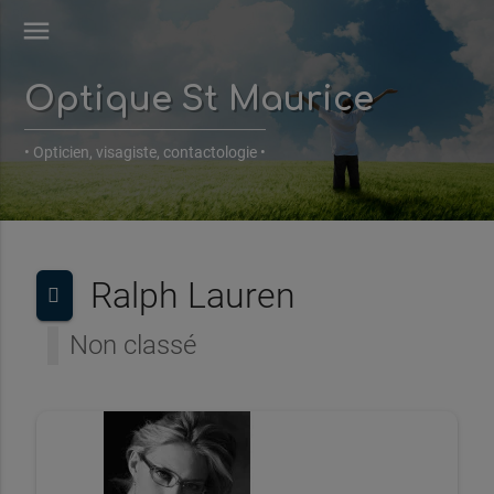
menu
Optique St Maurice
• Opticien, visagiste, contactologie •
Ralph Lauren
Non classé